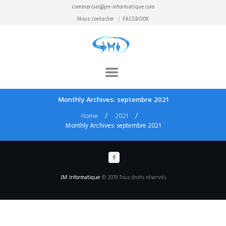
commercial@jm-informatique.com
Nous contacter
FACEBOOK
Monthly Archives: septembre 2021
Home
2021
Monthly Archives: septembre 2021
TUF506HC-HN131T 1069,90€TTC
2 SEPTEMBER 2021
JM Informatique
© 2019 Tous droits réservés